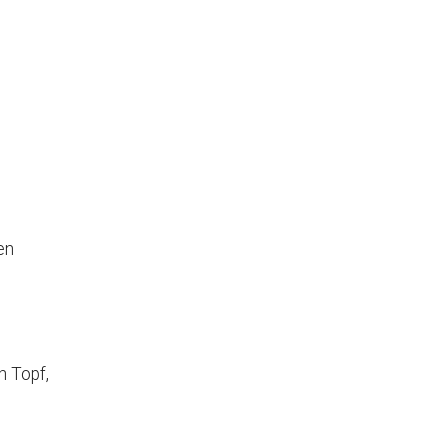
 Augsburg
Office 365
Outlook Live
en
n Topf,