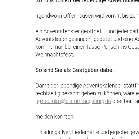
So funktioniert der lebendige Adventskale
Irgendwo in Offenhausen wird vom 1. bis z
ein Adventsfenster geöffnet – und jeder d
Adventslieder gesungen, gebetet und eine A
kommt man bei einer Tasse Punsch ins Gespr
Weihnachtsfest.
So sind Sie als Gastgeber dabei:
Damit der lebendige Adventskalender stattfi
rechtzeitig bekannt geben zu können, wäre e
pg.neu-ulm@bistum-augsburg.de
oder bei F
melden könnten.
Einladungsflyer, Liederhefte und jegliche g