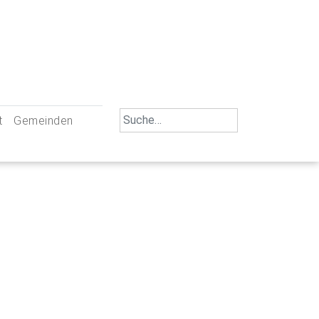
Search
t
Gemeinden
for:
iengemeinschaft Neu-Ulm
St. Johann Baptist Neu-Ulm
tliche Mitarbeiter
St. Albert Offenhausen
emeinderäte
Hl. Kreuz Pfuhl
lrat
St. Mammas Finningen / Reutti
nverwaltungen
St. Konrad Burlafingen
adbereich für Ehrenamtliche
auch und Gewalt