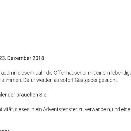
Kirchenkaffee
Bistum
Kolpingsfamilie Neu-Ulm
Kolpingsfamilie Pfuhl
Liturgische Dienste
le Kalender
iCalendar
Besuchsdienste
Pfarrgemeindedienst
 23. Dezember 2018
Ökumene
 auch in diesem Jahr die Offenhausener mit einem lebendig
KEB: Faszien-Gymnastik
nstimmen. Dafür werden ab sofort Gastgeber gesucht.
Partnerschaft Ghana
lender brauchen Sie:
ivität, dieses in ein Adventsfenster zu verwandeln, und eine