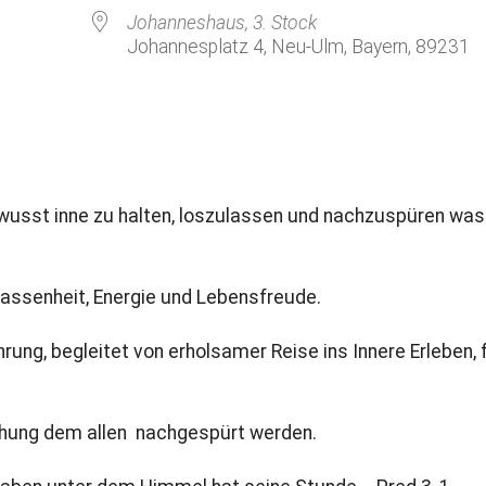
Kirchenkaffee
Bistum
Johanneshaus, 3. Stock
Johannesplatz 4, Neu-Ulm, Bayern, 89231
Kolpingsfamilie Neu-Ulm
Kolpingsfamilie Pfuhl
Liturgische Dienste
le Kalender
iCalendar
Besuchsdienste
Pfarrgemeindedienst
wusst inne zu halten, loszulassen und nachzuspüren was 
Ökumene
KEB: Faszien-Gymnastik
elassenheit, Energie und Lebensfreude.
Partnerschaft Ghana
ng, begleitet von erholsamer Reise ins Innere Erleben, 
schung dem allen nachgespürt werden.