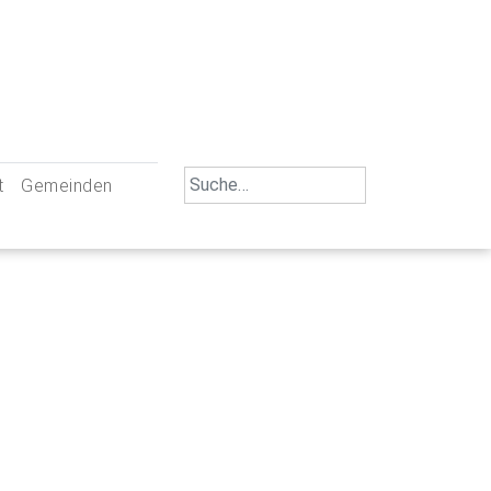
Search
t
Gemeinden
for:
iengemeinschaft Neu-Ulm
St. Johann Baptist Neu-Ulm
tliche Mitarbeiter
St. Albert Offenhausen
emeinderäte
Hl. Kreuz Pfuhl
lrat
St. Mammas Finningen / Reutti
nverwaltungen
St. Konrad Burlafingen
adbereich für Ehrenamtliche
auch und Gewalt