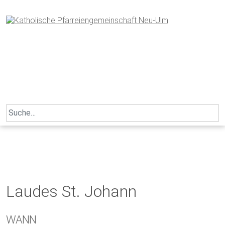
Skip
to
content
Search
for:
Laudes St. Johann
WANN