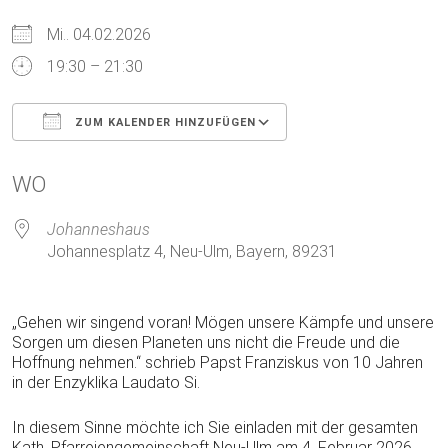
Mi.. 04.02.2026
19:30 – 21:30
ZUM KALENDER HINZUFÜGEN
ICS herunterladen
Google Kalender
WO
Johanneshaus
Johannesplatz 4, Neu-Ulm, Bayern, 89231
„Gehen wir singend voran! Mögen unsere Kämpfe und unsere
Sorgen um diesen Planeten uns nicht die Freude und die
Hoffnung nehmen.“ schrieb Papst Franziskus von 10 Jahren
in der Enzyklika Laudato Si.
In diesem Sinne möchte ich Sie einladen mit der gesamten
Kath. Pfarreiengemeinschaft Neu-Ulm am 4. Februar 2026