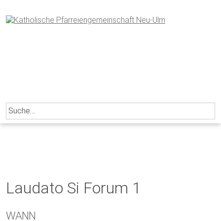
Skip
to
content
Search
for:
Laudato Si Forum 1
WANN