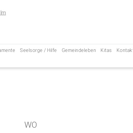
amente
Seelsorge / Hilfe
Gemeindeleben
Kitas
Kontak
e
Seelsorgegespräch
Kinder & Familien
Pfarre
kommunion
Krankenkommunion
Jugend
Hauptam
 Weg zu uns
ung
Abschied & Trauer
Ministranten
Pfarrg
sformen
Kircheneintritt
Schwangere
Pastora
hte
Kirchenaustritt
Senioren
Kirche
kensalbung
Kirchenmusik
Downlo
WO
GeistReich
Missbr