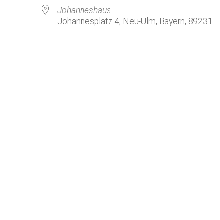
Kirchenkaffee
Bistum
Johanneshaus
Johannesplatz 4, Neu-Ulm, Bayern, 89231
Kolpingsfamilie Neu-Ulm
Kolpingsfamilie Pfuhl
Liturgische Dienste
le Kalender
iCalendar
Besuchsdienste
Pfarrgemeindedienst
Ökumene
KEB: Faszien-Gymnastik
Partnerschaft Ghana