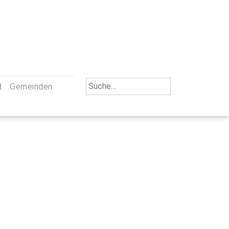
Search
t
Gemeinden
for:
iengemeinschaft Neu-Ulm
St. Johann Baptist Neu-Ulm
tliche Mitarbeiter
St. Albert Offenhausen
emeinderäte
Hl. Kreuz Pfuhl
lrat
St. Mammas Finningen / Reutti
nverwaltungen
St. Konrad Burlafingen
adbereich für Ehrenamtliche
auch und Gewalt