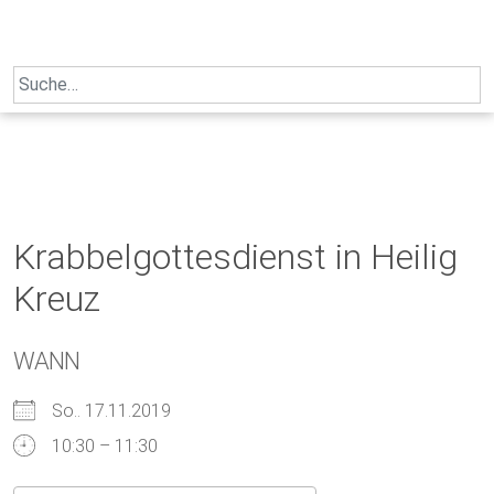
Skip
to
content
Search
for:
Krabbelgottesdienst in Heilig
Kreuz
WANN
So.. 17.11.2019
10:30 – 11:30