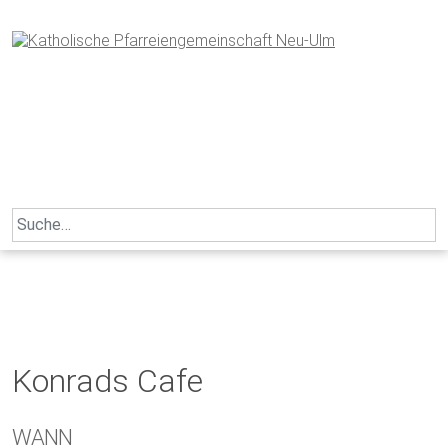
Skip
to
content
Search
for:
Konrads Cafe
WANN