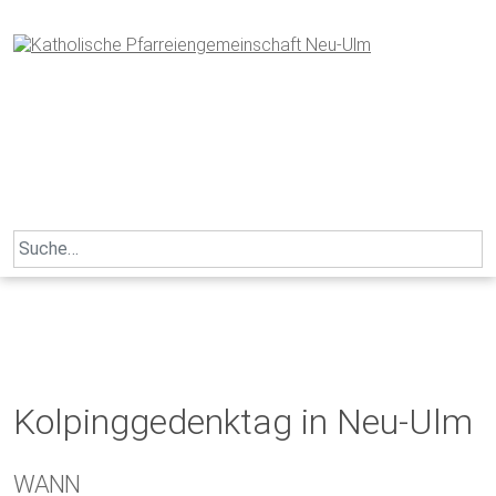
Skip
to
content
Search
for:
Kolpinggedenktag in Neu-Ulm
WANN