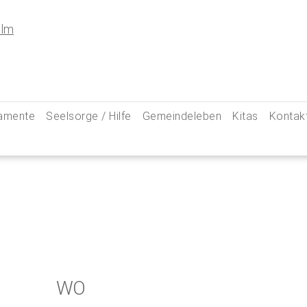
amente
Seelsorge / Hilfe
Gemeindeleben
Kitas
Kontak
e
Seelsorgegespräch
Kinder & Familien
Pfarre
kommunion
Krankenkommunion
Jugend
Hauptam
 Weg zu uns
ung
Abschied & Trauer
Ministranten
Pfarrg
sformen
Kircheneintritt
Schwangere
Pastora
hte
Kirchenaustritt
Senioren
Kirche
kensalbung
Kirchenmusik
Downlo
WO
GeistReich
Missbr