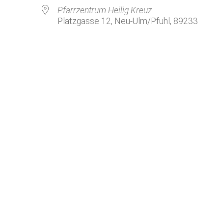
Kirchenkaffee
Bistum
Pfarrzentrum Heilig Kreuz
Platzgasse 12, Neu-Ulm/Pfuhl, 89233
Kolpingsfamilie Neu-Ulm
Kolpingsfamilie Pfuhl
Liturgische Dienste
le Kalender
iCalendar
Besuchsdienste
Pfarrgemeindedienst
Ökumene
KEB: Faszien-Gymnastik
Partnerschaft Ghana