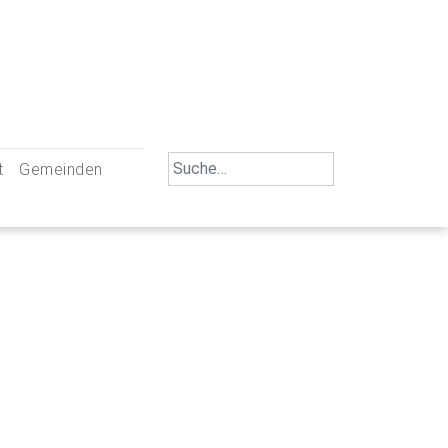
Search
t
Gemeinden
for:
iengemeinschaft Neu-Ulm
St. Johann Baptist Neu-Ulm
tliche Mitarbeiter
St. Albert Offenhausen
emeinderäte
Hl. Kreuz Pfuhl
lrat
St. Mammas Finningen / Reutti
nverwaltungen
St. Konrad Burlafingen
adbereich für Ehrenamtliche
auch und Gewalt