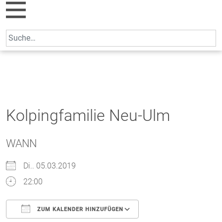
Skip
to
content
Search
for:
Kolpingfamilie Neu-Ulm
WANN
Di.. 05.03.2019
22:00
ZUM KALENDER HINZUFÜGEN