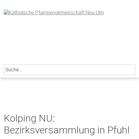
Skip
to
content
Search
for:
Kolping NU:
Bezirksversammlung in Pfuhl