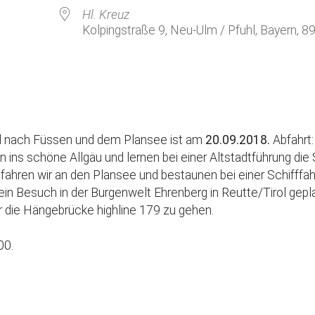
Kirchenkaffee
Bistum
Hl. Kreuz
Kolpingstraße 9, Neu-Ulm / Pfuhl, Bayern, 8
Kolpingsfamilie Neu-Ulm
Kolpingsfamilie Pfuhl
Liturgische Dienste
le Kalender
iCalendar
Besuchsdienste
Pfarrgemeindedienst
uhl nach Füssen und dem Plansee ist am
20.09.2018.
Abfahrt:
Ökumene
n ins schöne Allgäu und lernen bei einer Altstadtführung die 
ahren wir an den Plansee und bestaunen bei einer Schifffahr
KEB: Faszien-Gymnastik
in Besuch in der Burgenwelt Ehrenberg in Reutte/Tirol gepla
Partnerschaft Ghana
 die Hängebrücke highline 179 zu gehen.
00.