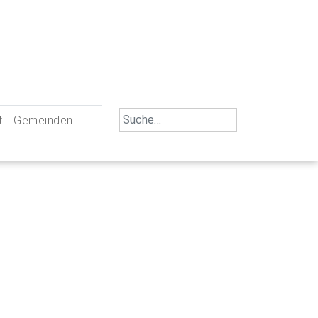
Search
t
Gemeinden
for:
iengemeinschaft Neu-Ulm
St. Johann Baptist Neu-Ulm
tliche Mitarbeiter
St. Albert Offenhausen
emeinderäte
Hl. Kreuz Pfuhl
lrat
St. Mammas Finningen / Reutti
nverwaltungen
St. Konrad Burlafingen
adbereich für Ehrenamtliche
auch und Gewalt