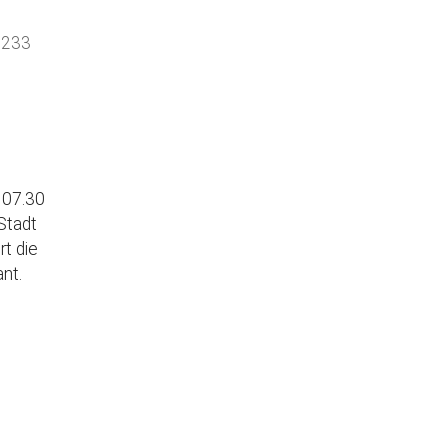
 Augsburg
9233
Office 365
Outlook Live
 07.30
Stadt
t die
nt.