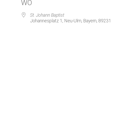
WO
Kirchenkaffee
Bistum
Kolpingsfamilie Neu-Ulm
St. Johann Baptist
Kolpingsfamilie Pfuhl
Johannesplatz 1, Neu-Ulm, Bayern, 89231
Liturgische Dienste
Besuchsdienste
le Kalender
iCalendar
Pfarrgemeindedienst
Ökumene
KEB: Faszien-Gymnastik
Partnerschaft Ghana