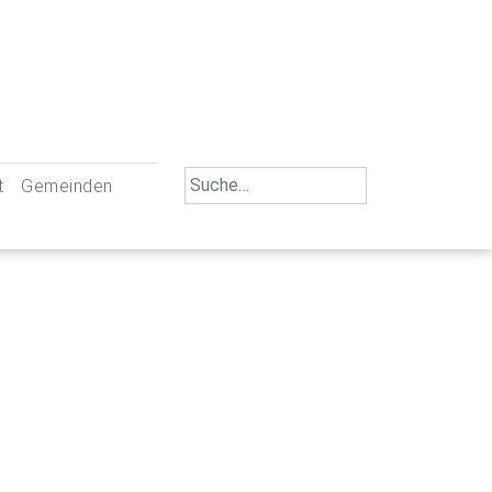
Search
t
Gemeinden
for:
iengemeinschaft Neu-Ulm
St. Johann Baptist Neu-Ulm
tliche Mitarbeiter
St. Albert Offenhausen
emeinderäte
Hl. Kreuz Pfuhl
lrat
St. Mammas Finningen / Reutti
nverwaltungen
St. Konrad Burlafingen
adbereich für Ehrenamtliche
auch und Gewalt