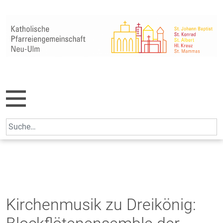
Skip
to
content
Search
for:
Kirchenmusik zu Dreikönig: