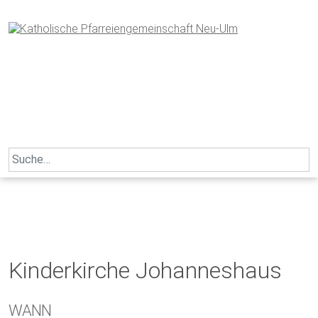
Skip
to
content
Search
for:
Kinderkirche Johanneshaus
WANN