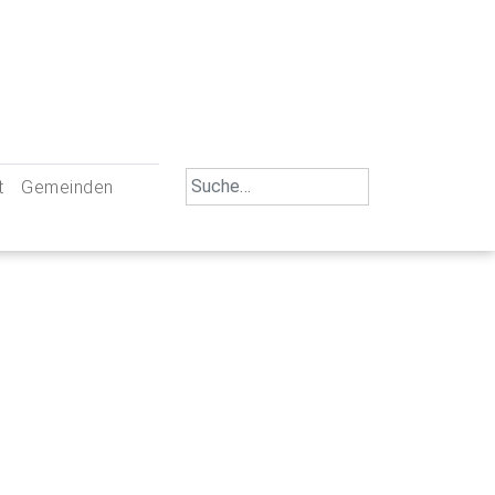
Search
t
Gemeinden
for:
iengemeinschaft Neu-Ulm
St. Johann Baptist Neu-Ulm
tliche Mitarbeiter
St. Albert Offenhausen
emeinderäte
Hl. Kreuz Pfuhl
lrat
St. Mammas Finningen / Reutti
nverwaltungen
St. Konrad Burlafingen
adbereich für Ehrenamtliche
auch und Gewalt