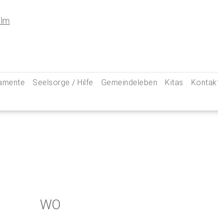
amente
Seelsorge / Hilfe
Gemeindeleben
Kitas
Kontak
e
Seelsorgegespräch
Kinder & Familien
Pfarre
kommunion
Krankenkommunion
Jugend
Hauptam
 Weg zu uns
ung
Abschied & Trauer
Ministranten
Pfarrg
sformen
Kircheneintritt
Schwangere
Pastora
hte
Kirchenaustritt
Senioren
Kirche
kensalbung
Kirchenmusik
Downlo
WO
GeistReich
Missbr