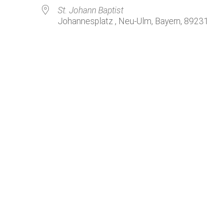
Kirchenkaffee
Bistum
St. Johann Baptist
Johannesplatz , Neu-Ulm, Bayern, 89231
Kolpingsfamilie Neu-Ulm
Kolpingsfamilie Pfuhl
Liturgische Dienste
le Kalender
iCalendar
Besuchsdienste
Pfarrgemeindedienst
Ökumene
KEB: Faszien-Gymnastik
Partnerschaft Ghana