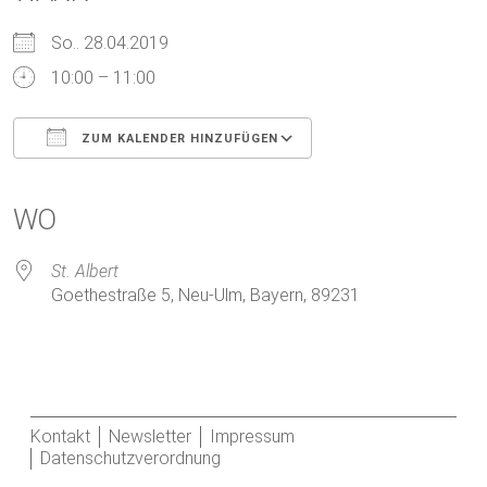
So.. 28.04.2019
10:00 – 11:00
ZUM KALENDER HINZUFÜGEN
ICS herunterladen
Google Kalender
iCalendar
Office 365
Outlook Live
WO
St. Albert
Goethestraße 5, Neu-Ulm, Bayern, 89231
Kontakt
Newsletter
Impressum
Datenschutzverordnung