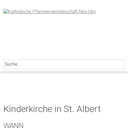
Skip
to
content
Search
for:
Kinderkirche in St. Albert
WANN