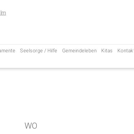
amente
Seelsorge / Hilfe
Gemeindeleben
Kitas
Kontak
e
Seelsorgegespräch
Kinder & Familien
Pfarre
kommunion
Krankenkommunion
Jugend
Hauptam
 Weg zu uns
ung
Abschied & Trauer
Ministranten
Pfarrg
sformen
Kircheneintritt
Schwangere
Pastora
hte
Kirchenaustritt
Senioren
Kirche
kensalbung
Kirchenmusik
Downlo
WO
GeistReich
Missbr