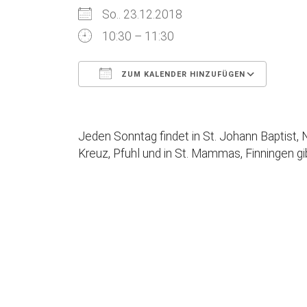
So.. 23.12.2018
10:30 – 11:30
ZUM KALENDER HINZUFÜGEN
ICS herunterladen
Google Kalender
iCalendar
Office 365
Outlook Live
Jeden Sonntag findet in St. Johann Baptist, N
Kreuz, Pfuhl und in St. Mammas, Finningen g