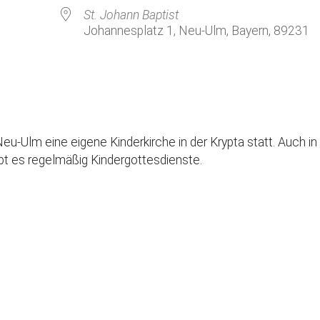
Kirchenkaffee
Bistum
St. Johann Baptist
Johannesplatz 1, Neu-Ulm, Bayern, 89231
Kolpingsfamilie Neu-Ulm
Kolpingsfamilie Pfuhl
Liturgische Dienste
Besuchsdienste
Pfarrgemeindedienst
eu-Ulm eine eigene Kinderkirche in der Krypta statt. Auch in 
Ökumene
ibt es regelmäßig Kindergottesdienste.
KEB: Faszien-Gymnastik
Partnerschaft Ghana