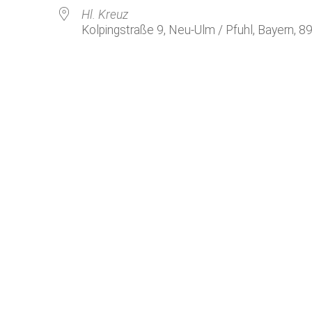
Kirchenkaffee
Bistum
Hl. Kreuz
Kolpingstraße 9, Neu-Ulm / Pfuhl, Bayern, 8
Kolpingsfamilie Neu-Ulm
Kolpingsfamilie Pfuhl
Liturgische Dienste
le Kalender
iCalendar
Besuchsdienste
Pfarrgemeindedienst
Ökumene
KEB: Faszien-Gymnastik
Partnerschaft Ghana