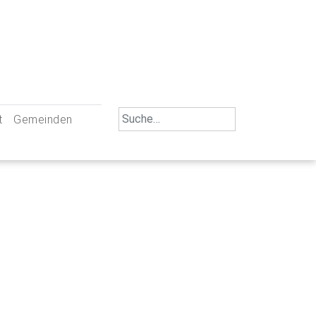
Search
t
Gemeinden
for:
iengemeinschaft Neu-Ulm
St. Johann Baptist Neu-Ulm
tliche Mitarbeiter
St. Albert Offenhausen
emeinderäte
Hl. Kreuz Pfuhl
lrat
St. Mammas Finningen / Reutti
nverwaltungen
St. Konrad Burlafingen
adbereich für Ehrenamtliche
auch und Gewalt