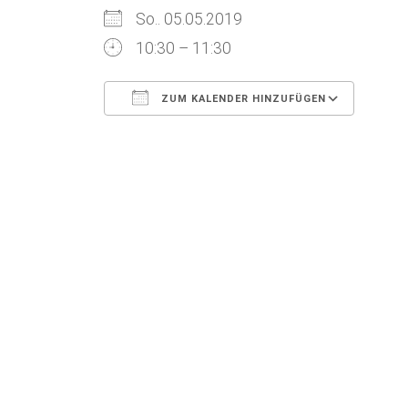
So.. 05.05.2019
10:30 – 11:30
ZUM KALENDER HINZUFÜGEN
ICS herunterladen
Goog