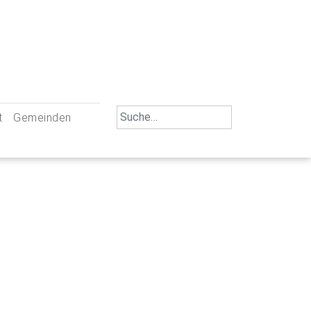
Search
t
Gemeinden
for:
iengemeinschaft Neu-Ulm
St. Johann Baptist Neu-Ulm
tliche Mitarbeiter
St. Albert Offenhausen
emeinderäte
Hl. Kreuz Pfuhl
lrat
St. Mammas Finningen / Reutti
nverwaltungen
St. Konrad Burlafingen
adbereich für Ehrenamtliche
auch und Gewalt