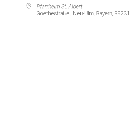
Kirchenkaffee
Bistum
Pfarrheim St. Albert
Goethestraße , Neu-Ulm, Bayern, 89231
Kolpingsfamilie Neu-Ulm
Kolpingsfamilie Pfuhl
Liturgische Dienste
le Kalender
iCalendar
Besuchsdienste
Pfarrgemeindedienst
Ökumene
KEB: Faszien-Gymnastik
Partnerschaft Ghana