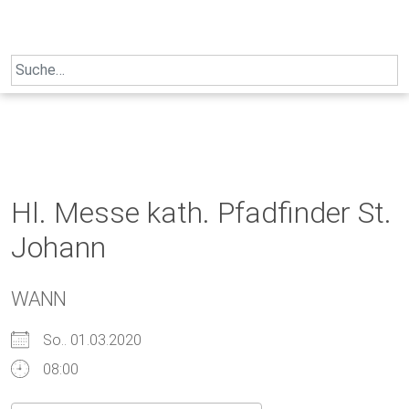
Skip
to
content
Search
for:
Hl. Messe kath. Pfadfinder St.
Johann
WANN
So.. 01.03.2020
08:00