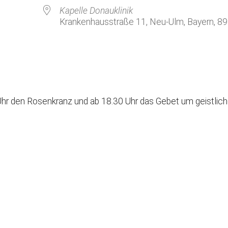
Kirchenkaffee
Bistum
Kapelle Donauklinik
Krankenhausstraße 11, Neu-Ulm, Bayern, 8
Kolpingsfamilie Neu-Ulm
Kolpingsfamilie Pfuhl
Liturgische Dienste
le Kalender
iCalendar
Besuchsdienste
Pfarrgemeindedienst
hr den Rosenkranz und ab 18.30 Uhr das Gebet um geistlic
Ökumene
KEB: Faszien-Gymnastik
Partnerschaft Ghana