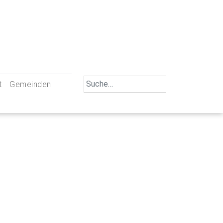
Search
t
Gemeinden
for:
iengemeinschaft Neu-Ulm
St. Johann Baptist Neu-Ulm
tliche Mitarbeiter
St. Albert Offenhausen
emeinderäte
Hl. Kreuz Pfuhl
lrat
St. Mammas Finningen / Reutti
nverwaltungen
St. Konrad Burlafingen
adbereich für Ehrenamtliche
auch und Gewalt