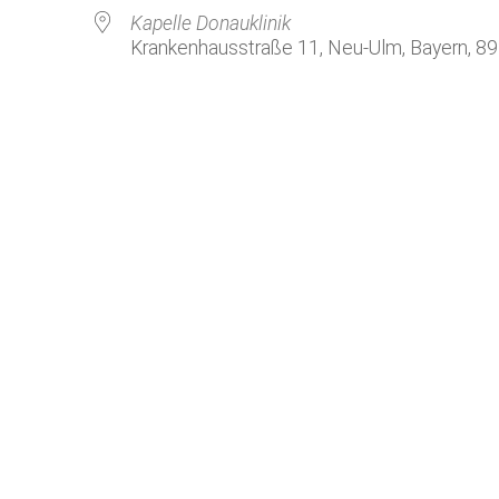
Kirchenkaffee
Bistum
Kapelle Donauklinik
Krankenhausstraße 11, Neu-Ulm, Bayern, 8
Kolpingsfamilie Neu-Ulm
Kolpingsfamilie Pfuhl
Liturgische Dienste
le Kalender
iCalendar
Besuchsdienste
Pfarrgemeindedienst
Ökumene
KEB: Faszien-Gymnastik
Partnerschaft Ghana