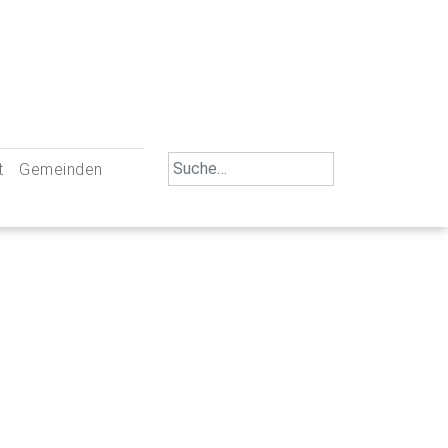
Search
t
Gemeinden
for:
iengemeinschaft Neu-Ulm
St. Johann Baptist Neu-Ulm
tliche Mitarbeiter
St. Albert Offenhausen
emeinderäte
Hl. Kreuz Pfuhl
lrat
St. Mammas Finningen / Reutti
nverwaltungen
St. Konrad Burlafingen
adbereich für Ehrenamtliche
auch und Gewalt