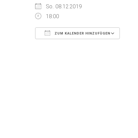
So.. 08.12.2019
18:00
ZUM KALENDER HINZUFÜGEN
ICS herunterladen
Goog