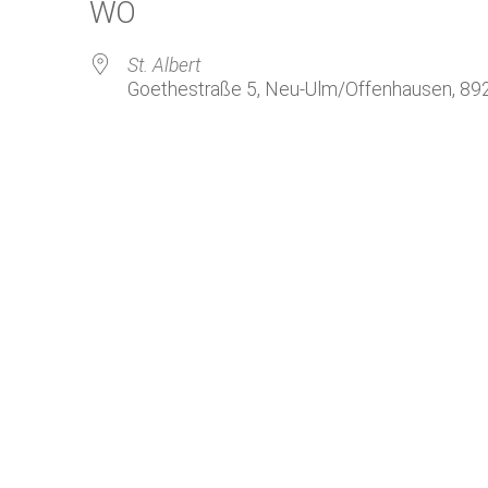
WO
GeistReich
Missbr
Kirchenkaffee
Bistum
St. Albert
Goethestraße 5, Neu-Ulm/Offenhausen, 89
Kolpingsfamilie Neu-Ulm
Kolpingsfamilie Pfuhl
Liturgische Dienste
le Kalender
iCalendar
Besuchsdienste
Pfarrgemeindedienst
Ökumene
KEB: Faszien-Gymnastik
Partnerschaft Ghana