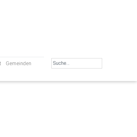
Search
t
Gemeinden
for:
iengemeinschaft Neu-Ulm
St. Johann Baptist Neu-Ulm
tliche Mitarbeiter
St. Albert Offenhausen
emeinderäte
Hl. Kreuz Pfuhl
lrat
St. Mammas Finningen / Reutti
nverwaltungen
St. Konrad Burlafingen
adbereich für Ehrenamtliche