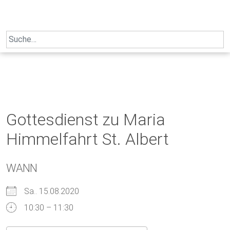
Skip
to
content
Search
for:
Gottesdienst zu Maria
Himmelfahrt St. Albert
WANN
Sa.. 15.08.2020
10:30 – 11:30