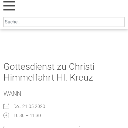
Skip
to
content
Search
for:
Gottesdienst zu Christi
Himmelfahrt Hl. Kreuz
WANN
Do.. 21.05.2020
10:30 – 11:30