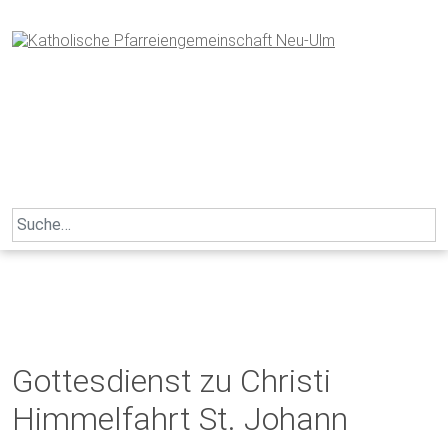
Skip
to
content
Search
for:
Gottesdienst zu Christi
Himmelfahrt St. Johann