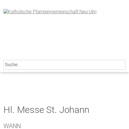
Skip
to
content
Search
for:
Hl. Messe St. Johann
WANN