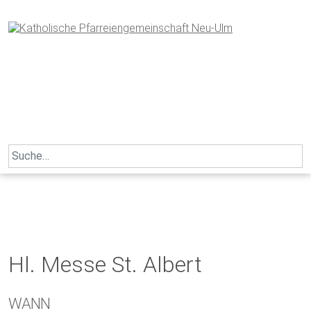
Skip
to
content
Search
for:
Hl. Messe St. Albert
WANN