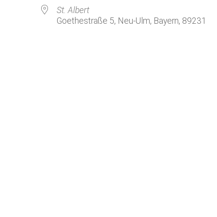
Kirchenkaffee
Bistum
St. Albert
Goethestraße 5, Neu-Ulm, Bayern, 89231
Kolpingsfamilie Neu-Ulm
Kolpingsfamilie Pfuhl
Liturgische Dienste
le Kalender
iCalendar
Besuchsdienste
Pfarrgemeindedienst
Ökumene
KEB: Faszien-Gymnastik
Partnerschaft Ghana