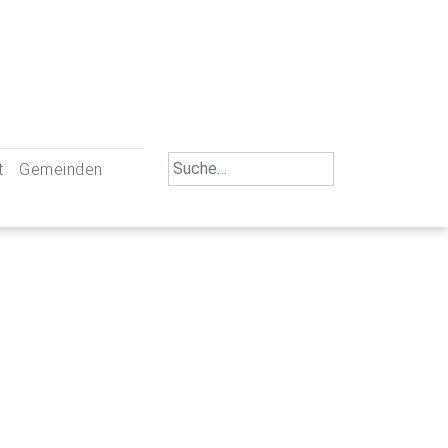
Search
t
Gemeinden
for:
iengemeinschaft Neu-Ulm
St. Johann Baptist Neu-Ulm
tliche Mitarbeiter
St. Albert Offenhausen
emeinderäte
Hl. Kreuz Pfuhl
lrat
St. Mammas Finningen / Reutti
nverwaltungen
St. Konrad Burlafingen
adbereich für Ehrenamtliche
auch und Gewalt