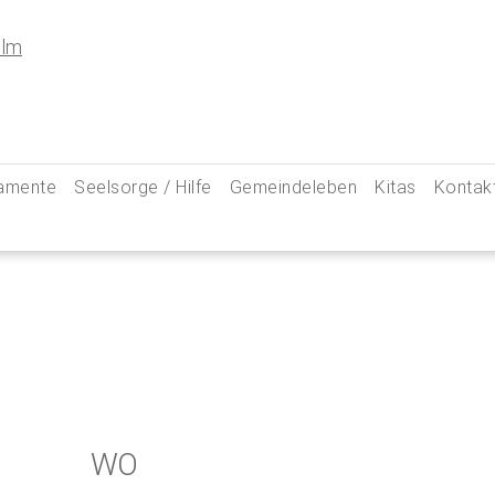
amente
Seelsorge / Hilfe
Gemeindeleben
Kitas
Kontak
e
Seelsorgegespräch
Kinder & Familien
Pfarre
kommunion
Krankenkommunion
Jugend
Hauptam
 Weg zu uns
ung
Abschied & Trauer
Ministranten
Pfarrg
sformen
Kircheneintritt
Schwangere
Pastora
hte
Kirchenaustritt
Senioren
Kirche
kensalbung
Kirchenmusik
Downlo
WO
GeistReich
Missbr