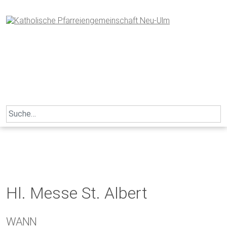
Skip
to
content
Search
for:
Hl. Messe St. Albert
WANN