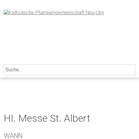
Skip
to
content
Search
for:
Hl. Messe St. Albert
WANN