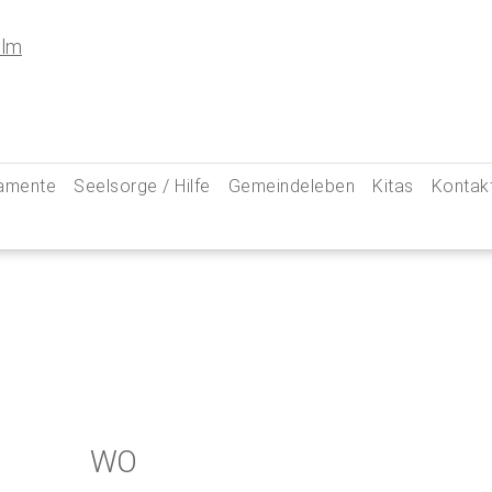
amente
Seelsorge / Hilfe
Gemeindeleben
Kitas
Kontak
e
Seelsorgegespräch
Kinder & Familien
Pfarre
kommunion
Krankenkommunion
Jugend
Hauptam
 Weg zu uns
ung
Abschied & Trauer
Ministranten
Pfarrg
sformen
Kircheneintritt
Schwangere
Pastora
hte
Kirchenaustritt
Senioren
Kirche
kensalbung
Kirchenmusik
Downlo
WO
GeistReich
Missbr