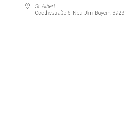
Kirchenkaffee
Bistum
St. Albert
Goethestraße 5, Neu-Ulm, Bayern, 89231
Kolpingsfamilie Neu-Ulm
Kolpingsfamilie Pfuhl
Liturgische Dienste
le Kalender
iCalendar
Besuchsdienste
Pfarrgemeindedienst
Ökumene
KEB: Faszien-Gymnastik
Partnerschaft Ghana