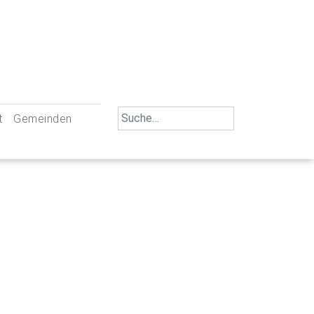
Search
t
Gemeinden
for:
iengemeinschaft Neu-Ulm
St. Johann Baptist Neu-Ulm
tliche Mitarbeiter
St. Albert Offenhausen
emeinderäte
Hl. Kreuz Pfuhl
lrat
St. Mammas Finningen / Reutti
nverwaltungen
St. Konrad Burlafingen
adbereich für Ehrenamtliche
auch und Gewalt