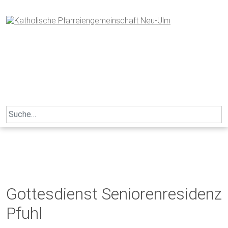
Skip
to
content
Search
for:
Gottesdienst Seniorenresidenz
Pfuhl