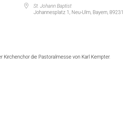
Kirchenkaffee
Bistum
St. Johann Baptist
Johannesplatz 1, Neu-Ulm, Bayern, 89231
Kolpingsfamilie Neu-Ulm
Kolpingsfamilie Pfuhl
Liturgische Dienste
le Kalender
iCalendar
Besuchsdienste
Pfarrgemeindedienst
er Kirchenchor die Pastoralmesse von Karl Kempter.
Ökumene
KEB: Faszien-Gymnastik
Partnerschaft Ghana