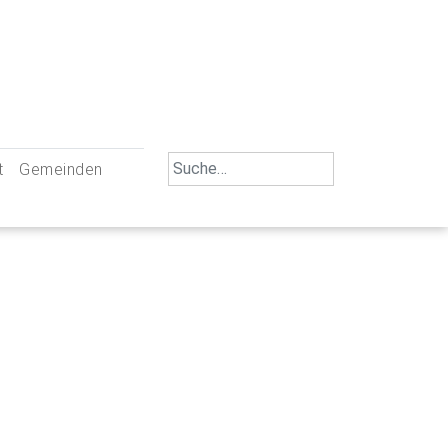
Search
t
Gemeinden
for:
iengemeinschaft Neu-Ulm
St. Johann Baptist Neu-Ulm
tliche Mitarbeiter
St. Albert Offenhausen
emeinderäte
Hl. Kreuz Pfuhl
lrat
St. Mammas Finningen / Reutti
nverwaltungen
St. Konrad Burlafingen
adbereich für Ehrenamtliche
auch und Gewalt