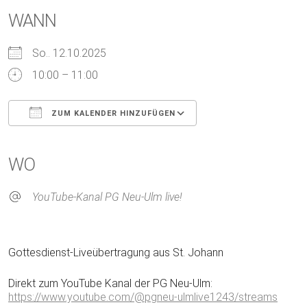
WANN
So.. 12.10.2025
10:00 – 11:00
ZUM KALENDER HINZUFÜGEN
ICS herunterladen
Google Kalender
iCalendar
Office 365
Outlook Live
WO
YouTube-Kanal PG Neu-Ulm live!
Gottesdienst-Liveübertragung aus St. Johann
Direkt zum YouTube Kanal der PG Neu-Ulm:
https://www.youtube.com/@pgneu-ulmlive1243/streams