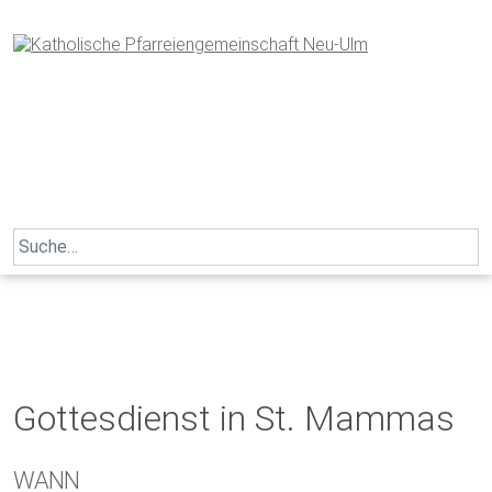
Skip
to
content
Search
for:
Gottesdienst in St. Mammas
WANN