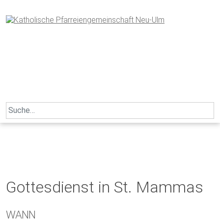
Skip
to
content
Search
for:
Gottesdienst in St. Mammas
WANN