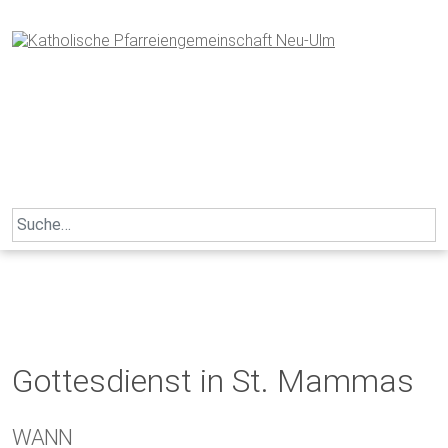
Skip
to
content
Search
for:
Gottesdienst in St. Mammas
WANN