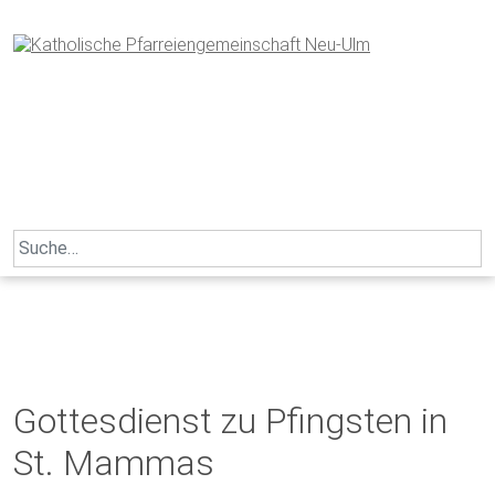
Skip
to
content
Search
for:
Gottesdienst zu Pfingsten in
St. Mammas