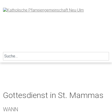
Skip
to
content
Search
for:
Gottesdienst in St. Mammas
WANN