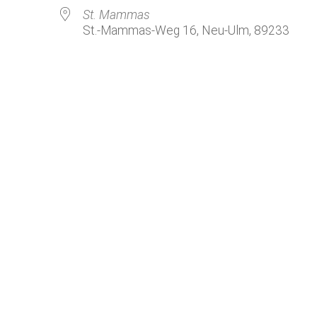
Kirchenkaffee
Bistum
St. Mammas
St.-Mammas-Weg 16, Neu-Ulm, 89233
Kolpingsfamilie Neu-Ulm
Kolpingsfamilie Pfuhl
Liturgische Dienste
le Kalender
iCalendar
Besuchsdienste
Pfarrgemeindedienst
Ökumene
KEB: Faszien-Gymnastik
Partnerschaft Ghana