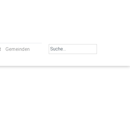
Search
t
Gemeinden
for:
iengemeinschaft Neu-Ulm
St. Johann Baptist Neu-Ulm
tliche Mitarbeiter
St. Albert Offenhausen
emeinderäte
Hl. Kreuz Pfuhl
lrat
St. Mammas Finningen / Reutti
nverwaltungen
St. Konrad Burlafingen
adbereich für Ehrenamtliche
auch und Gewalt