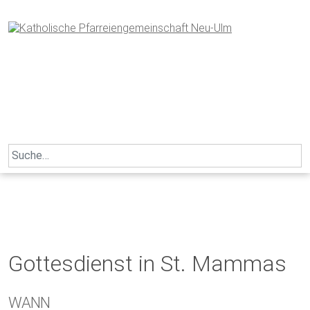
Skip
to
content
Search
for:
Gottesdienst in St. Mammas
WANN