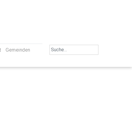
Search
t
Gemeinden
for:
iengemeinschaft Neu-Ulm
St. Johann Baptist Neu-Ulm
tliche Mitarbeiter
St. Albert Offenhausen
emeinderäte
Hl. Kreuz Pfuhl
lrat
St. Mammas Finningen / Reutti
nverwaltungen
St. Konrad Burlafingen
adbereich für Ehrenamtliche
auch und Gewalt