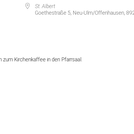
Kirchenkaffee
Bistum
St. Albert
Goethestraße 5, Neu-Ulm/Offenhausen, 89
Kolpingsfamilie Neu-Ulm
Kolpingsfamilie Pfuhl
Liturgische Dienste
le Kalender
iCalendar
Besuchsdienste
Pfarrgemeindedienst
n zum Kirchenkaffee in den Pfarrsaal.
Ökumene
KEB: Faszien-Gymnastik
Partnerschaft Ghana