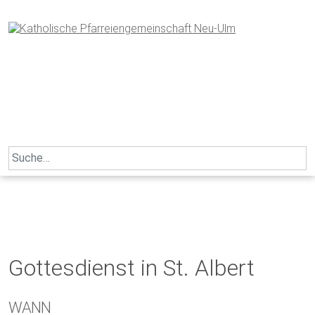
Skip
to
content
Search
for:
Gottesdienst in St. Albert
WANN