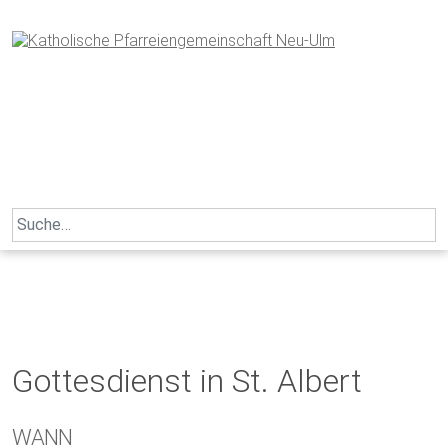
Skip
to
content
Search
for:
Gottesdienst in St. Albert
WANN