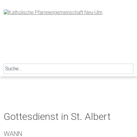
Skip
to
content
Search
for:
Gottesdienst in St. Albert
WANN