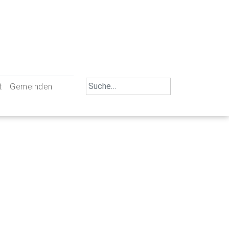
Search
t
Gemeinden
for:
iengemeinschaft Neu-Ulm
St. Johann Baptist Neu-Ulm
tliche Mitarbeiter
St. Albert Offenhausen
emeinderäte
Hl. Kreuz Pfuhl
lrat
St. Mammas Finningen / Reutti
nverwaltungen
St. Konrad Burlafingen
adbereich für Ehrenamtliche
auch und Gewalt