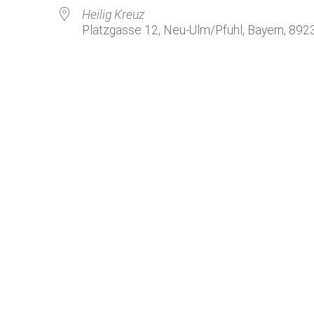
Kirchenkaffee
Bistum
Heilig Kreuz
Platzgasse 12, Neu-Ulm/Pfuhl, Bayern, 892
Kolpingsfamilie Neu-Ulm
Kolpingsfamilie Pfuhl
Liturgische Dienste
le Kalender
iCalendar
Besuchsdienste
Pfarrgemeindedienst
Ökumene
KEB: Faszien-Gymnastik
Partnerschaft Ghana