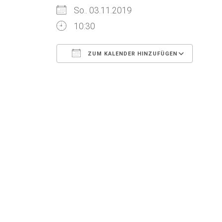
So.. 03.11.2019
10:30
ZUM KALENDER HINZUFÜGEN
ICS herunterladen
Goog