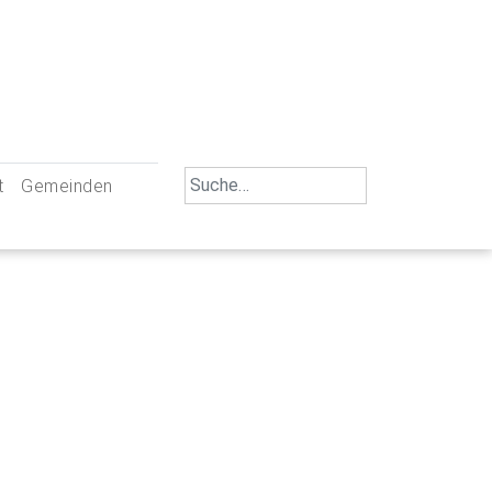
Search
t
Gemeinden
for:
iengemeinschaft Neu-Ulm
St. Johann Baptist Neu-Ulm
tliche Mitarbeiter
St. Albert Offenhausen
emeinderäte
Hl. Kreuz Pfuhl
lrat
St. Mammas Finningen / Reutti
nverwaltungen
St. Konrad Burlafingen
adbereich für Ehrenamtliche
auch und Gewalt