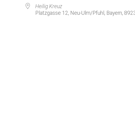
Kirchenkaffee
Bistum
Heilig Kreuz
Platzgasse 12, Neu-Ulm/Pfuhl, Bayern, 892
Kolpingsfamilie Neu-Ulm
Kolpingsfamilie Pfuhl
Liturgische Dienste
le Kalender
iCalendar
Besuchsdienste
Pfarrgemeindedienst
Ökumene
KEB: Faszien-Gymnastik
Partnerschaft Ghana