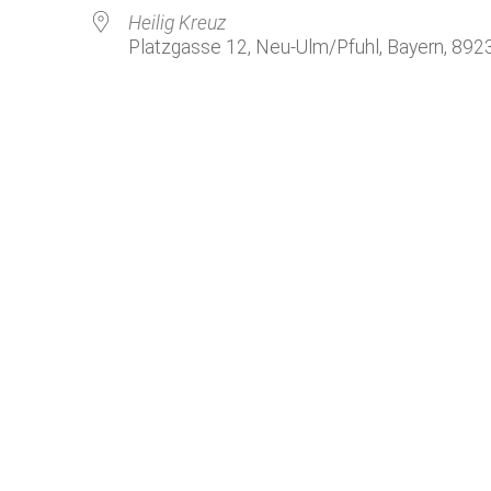
Kirchenkaffee
Bistum
Heilig Kreuz
Platzgasse 12, Neu-Ulm/Pfuhl, Bayern, 892
Kolpingsfamilie Neu-Ulm
Kolpingsfamilie Pfuhl
Liturgische Dienste
le Kalender
iCalendar
Besuchsdienste
Pfarrgemeindedienst
Ökumene
KEB: Faszien-Gymnastik
Partnerschaft Ghana