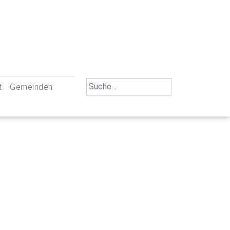
Search
t
Gemeinden
for:
iengemeinschaft Neu-Ulm
St. Johann Baptist Neu-Ulm
tliche Mitarbeiter
St. Albert Offenhausen
emeinderäte
Hl. Kreuz Pfuhl
lrat
St. Mammas Finningen / Reutti
nverwaltungen
St. Konrad Burlafingen
adbereich für Ehrenamtliche
auch und Gewalt